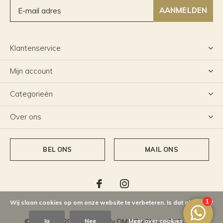
AANMELDEN
Klantenservice
Mijn account
Categorieën
Over ons
BEL ONS
MAIL ONS
Wij slaan cookies op om onze website te verbeteren. Is dat akkoord?
Ja
Nee
Meer over cookies »
© Copyright
2026
- Theme By
DMWS
x
Plus+
-
RSS-feed