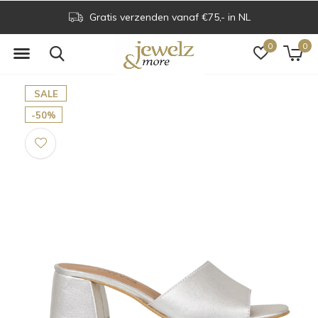
Gratis verzenden vanaf €75,- in NL
0
0
SALE
-50%