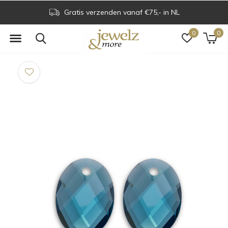
Gratis verzenden vanaf €75,- in NL
0
0