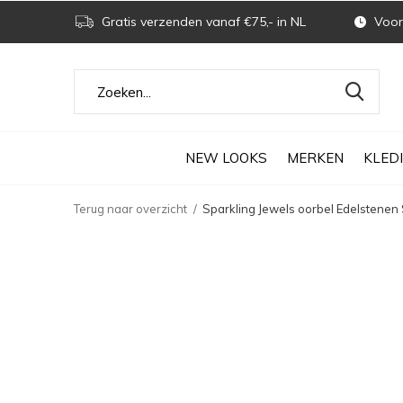
Gratis verzenden vanaf €75,- in NL
Voor 
NEW LOOKS
MERKEN
KLED
Terug naar overzicht
Sparkling Jewels oorbel Edelstenen