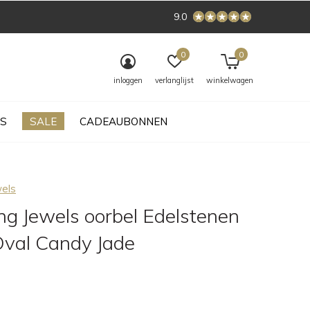
9.0
0
0
inloggen
verlanglijst
winkelwagen
S
SALE
CADEAUBONNEN
wels
ng Jewels oorbel Edelstenen
Oval Candy Jade