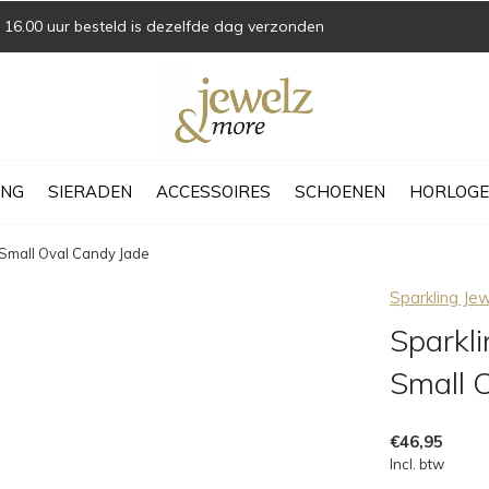
16.00 uur besteld is dezelfde dag verzonden
ING
SIERADEN
ACCESSOIRES
SCHOENEN
HORLOGE
 Small Oval Candy Jade
Sparkling Je
Sparkli
Small 
€46,95
Incl. btw