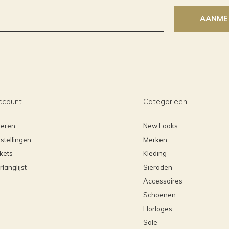
AANME
ccount
Categorieën
reren
New Looks
stellingen
Merken
ckets
Kleding
rlanglijst
Sieraden
Accessoires
Schoenen
Horloges
Sale