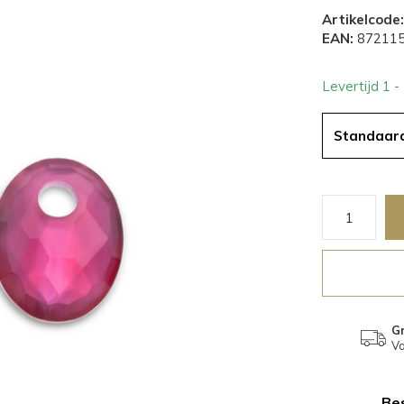
Artikelcode:
EAN:
872115
Levertijd 1 
Standaar
Gr
Va
Bes