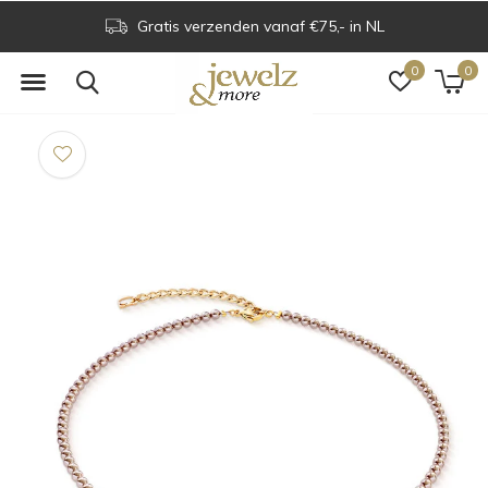
Gratis verzenden vanaf €75,- in NL
0
0