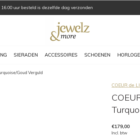
16.00 uur besteld is dezelfde dag verzonden
ING
SIERADEN
ACCESSOIRES
SCHOENEN
HORLOGE
urquoise/Goud Verguld
COEUR de L
COEUR 
Turquo
€179,00
Incl. btw