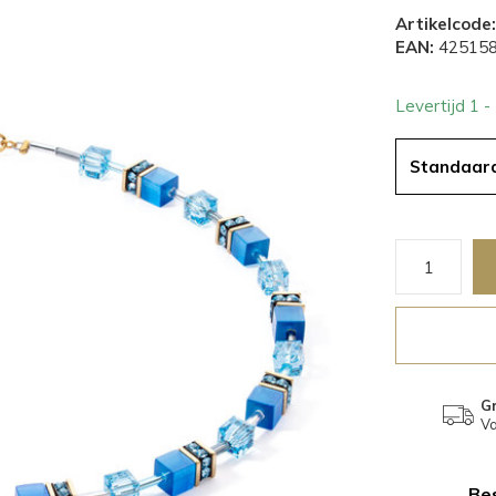
Artikelcode:
EAN:
425158
Levertijd 1 
Standaar
Gr
Va
Bes