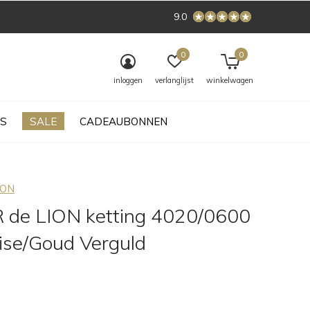
9.0
0
0
inloggen
verlanglijst
winkelwagen
S
SALE
CADEAUBONNEN
ION
de LION ketting 4020/0600
ise/Goud Verguld