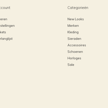
ccount
Categorieën
reren
New Looks
stellingen
Merken
ckets
Kleding
rlanglijst
Sieraden
Accessoires
Schoenen
Horloges
Sale