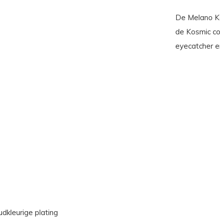
De Melano K
de Kosmic co
eyecatcher en
udkleurige plating