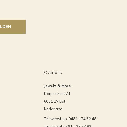
LDEN
Over ons
Jewelz & More
Dorpsstraat 74
6661 EN Elst
Nederland
Tel. webshop: 0481 - 74 52 48
Tel. winkel: 0481 - 37 27 83