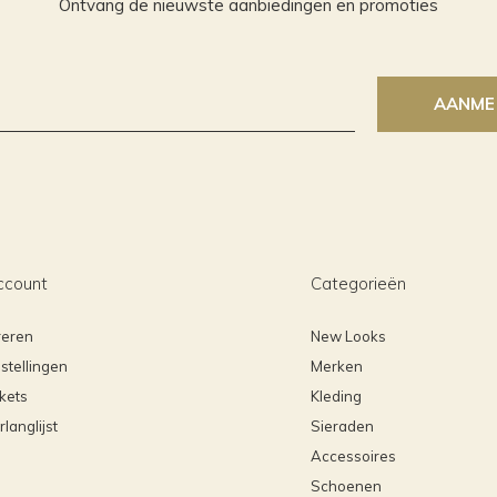
Ontvang de nieuwste aanbiedingen en promoties
AANME
ccount
Categorieën
reren
New Looks
stellingen
Merken
ckets
Kleding
rlanglijst
Sieraden
Accessoires
Schoenen