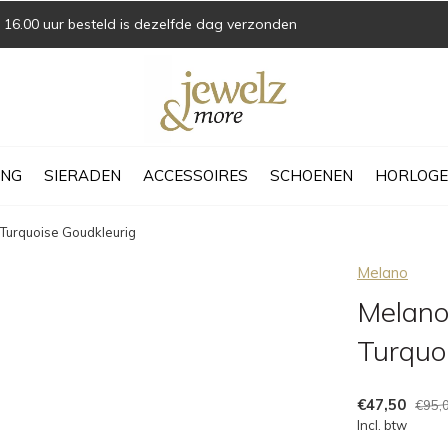
16.00 uur besteld is dezelfde dag verzonden
ING
SIERADEN
ACCESSOIRES
SCHOENEN
HORLOGE
Turquoise Goudkleurig
Melano
Melano
Turquo
€47,50
€95,
Incl. btw