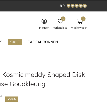
9.0
0
0
inloggen
verlanglijst
winkelwagen
S
SALE
CADEAUBONNEN
 Kosmic meddy Shaped Disk
ise Goudkleurig
00
-50%