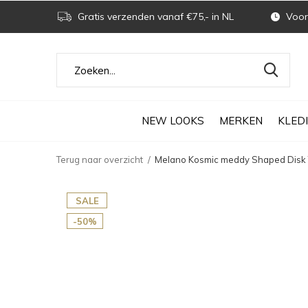
Gratis verzenden vanaf €75,- in NL
Voor 
NEW LOOKS
MERKEN
KLED
Terug naar overzicht
Melano Kosmic meddy Shaped Disk 
SALE
-50%