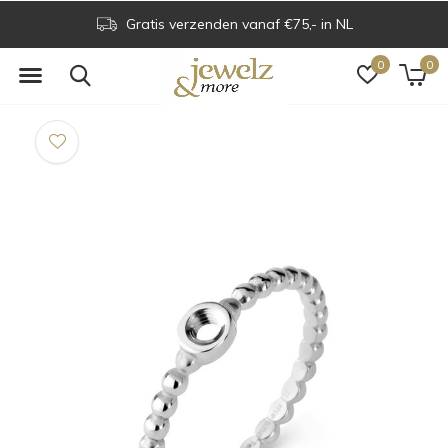
Gratis verzenden vanaf €75,- in NL
0
0