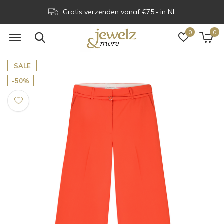
Gratis verzenden vanaf €75,- in NL
0
0
SALE
-50%