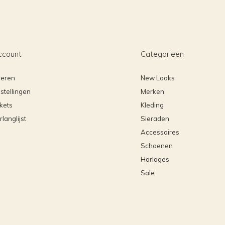
ccount
Categorieën
reren
New Looks
stellingen
Merken
ckets
Kleding
rlanglijst
Sieraden
Accessoires
Schoenen
Horloges
Sale