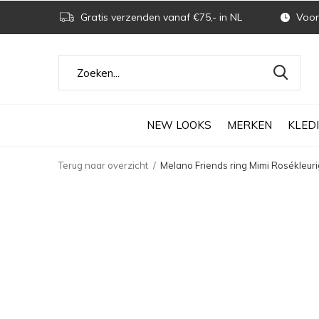
Gratis verzenden vanaf €75,- in NL
Voor 
NEW LOOKS
MERKEN
KLED
Terug naar overzicht
Melano Friends ring Mimi Rosékleuri