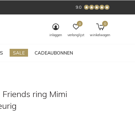
9.0
0
0
inloggen
verlanglijst
winkelwagen
S
SALE
CADEAUBONNEN
 Friends ring Mimi
eurig