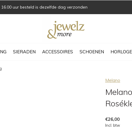
16.00 uur besteld is dezelfde dag verzonden
ING
SIERADEN
ACCESSOIRES
SCHOENEN
HORLOGE
g
Melano
Melano
Rosékl
€26,00
Incl. btw