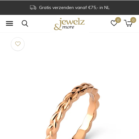
Gratis verzenden vanaf €75,- in NL
0
0