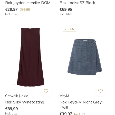
Rok Jayden Henrike DGM
Rok LodisaSZ Black
€29,97
€69,95
€59,95
Incl. btw
Incl. btw
-50%
Catwalk Junkie
MbyM
Rok Silky Winetasting
Rok Keya-M Night Grey
Twill
€89,99
Incl. btw
€39,97
€79,95