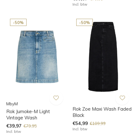
Incl. btw
-50%
-50%
MbyM
Rok Zoe Maxi Wash Faded
Rok Jumoke-M Light
Black
Vintage Wash
€54,99
€109,99
€39,97
€79,95
Incl. btw
Incl. btw