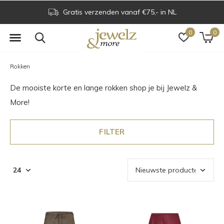
Voor 16.00 uur besteld is dezelfde dag verzonden
0
0
Rokken
De mooiste korte en lange rokken shop je bij Jewelz &
More!
FILTER