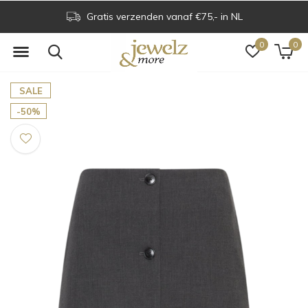
Gratis verzenden vanaf €75,- in NL
0
0
SALE
-50%