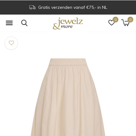
Gratis verzenden vanaf €75,- in NL
0
0