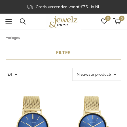
Voor 16.00 uur besteld is dezelfde dag verzonden
0
0
Horloges
FILTER