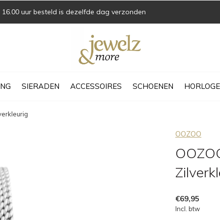
16.00 uur besteld is dezelfde dag verzonden
ING
SIERADEN
ACCESSOIRES
SCHOENEN
HORLOGE
erkleurig
OOZOO
OOZOO 
Zilverk
€69,95
Incl. btw