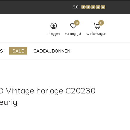
9.0
0
0
inloggen
verlanglijst
winkelwagen
S
SALE
CADEAUBONNEN
Vintage horloge C20230
leurig