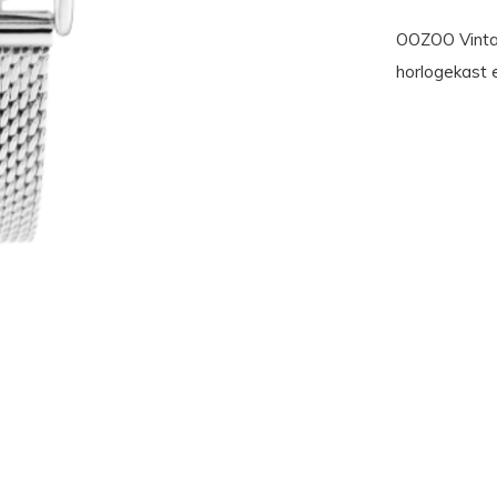
OOZOO Vintag
horlogekast e