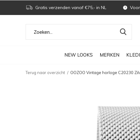
Gratis verzenden vanaf €75,- in NL
Voor 
NEW LOOKS
MERKEN
KLED
Terug naar overzicht
OOZOO Vintage horloge C20230 Zilv