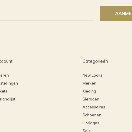
AANME
ccount
Categorieën
reren
New Looks
stellingen
Merken
ckets
Kleding
rlanglijst
Sieraden
Accessoires
Schoenen
Horloges
Sale