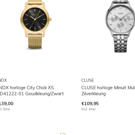
NDX
CLUSE
NDX horloge City Chick XS
CLUSE horloge Minuit Mul
D41222-01 Goudkleurig/Zwart
Zilverkleurig
139,00
€109,95
cl. btw
Incl. btw