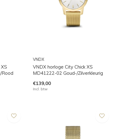
VNDX
 XS
VNDX horloge City Chick XS
g/Rood
MD41222-02 Goud-/Zilverkleurig
€139,00
Incl. btw