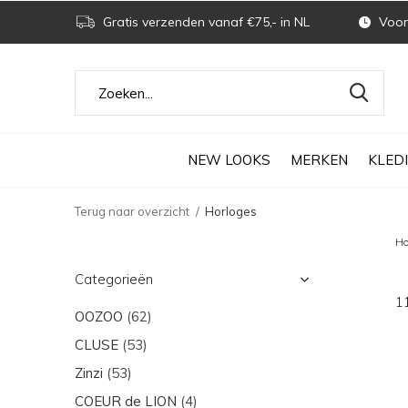
Gratis verzenden vanaf €75,- in NL
Voor 
NEW LOOKS
MERKEN
KLED
Terug naar overzicht
Horloges
Ho
Categorieën
1
OOZOO
(62)
CLUSE
(53)
Zinzi
(53)
COEUR de LION
(4)