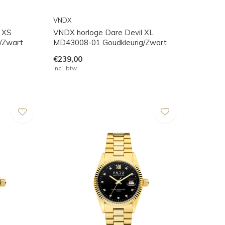
VNDX
 XS
VNDX horloge Dare Devil XL
g/Zwart
MD43008-01 Goudkleurig/Zwart
€239,00
Incl. btw