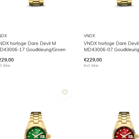
NDX
VNDX
NDX horloge Dare Devil M
VNDX horloge Dare Devi
D43006-17 Goudkleurig/Groen
MD43006-07 Goudkleuri
229,00
€229,00
cl. btw
Incl. btw