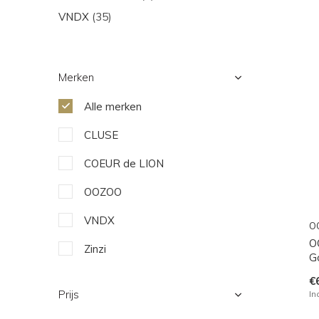
VNDX
(35)
Merken
Alle merken
CLUSE
COEUR de LION
OOZOO
VNDX
O
O
Zinzi
G
€
Prijs
In