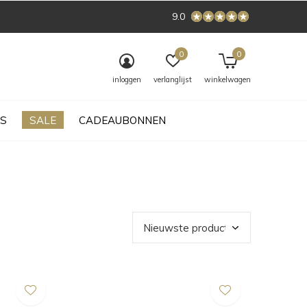
9.0
0
0
inloggen
verlanglijst
winkelwagen
S
SALE
CADEAUBONNEN