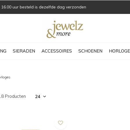
16.00 uur besteld is dezelfde dag verzonden
ING
SIERADEN
ACCESSOIRES
SCHOENEN
HORLOGE
rloges
18 Producten