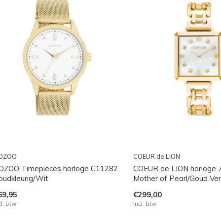
OZOO
COEUR de LION
OZOO Timepieces horloge C11282
COEUR de LION horloge 
oudkleurig/Wit
Mother of Pearl/Goud Ver
69,95
€299,00
cl. btw
Incl. btw