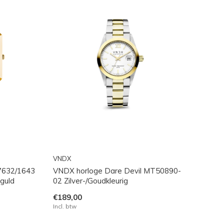
VNDX
7632/1643
VNDX horloge Dare Devil MT50890-
guld
02 Zilver-/Goudkleurig
€189,00
Incl. btw