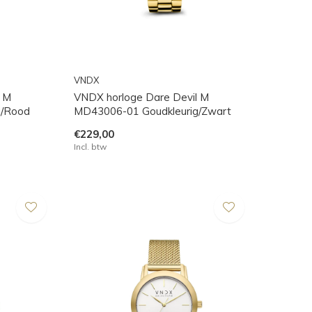
VNDX
l M
VNDX horloge Dare Devil M
g/Rood
MD43006-01 Goudkleurig/Zwart
€229,00
Incl. btw