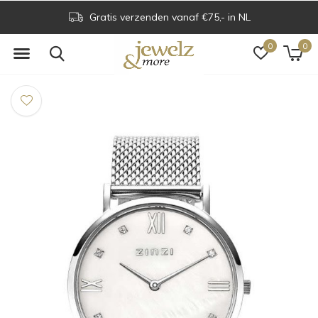
Gratis verzenden vanaf €75,- in NL
0
0