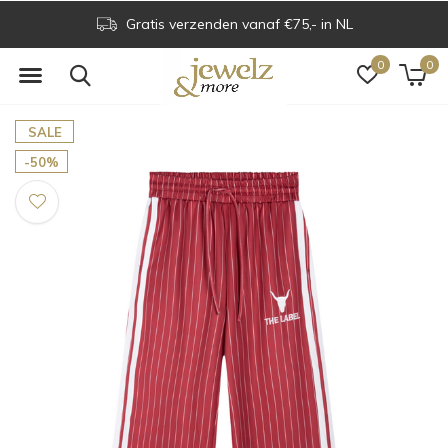
Gratis verzenden vanaf €75,- in NL
0
0
SALE
-50%