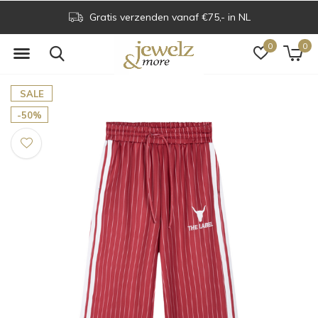
Gratis verzenden vanaf €75,- in NL
0
0
SALE
-50%