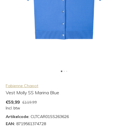
Fabienne Chapot
Vest Molly SS Marina Blue
€59,99
€119,99
Incl. btw
Artikelcode:
CLTCAR01SS263626
EAN:
8719561374728