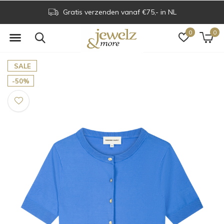
Gratis verzenden vanaf €75,- in NL
0
0
SALE
-50%