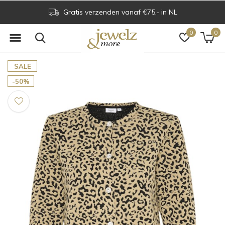
Gratis verzenden vanaf €75,- in NL
0
0
SALE
-50%