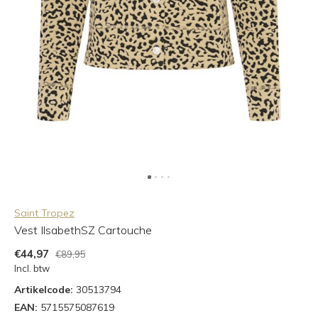
Saint Tropez
Vest IlsabethSZ Cartouche
€44,97
€89,95
Incl. btw
Artikelcode:
30513794
EAN:
5715575087619