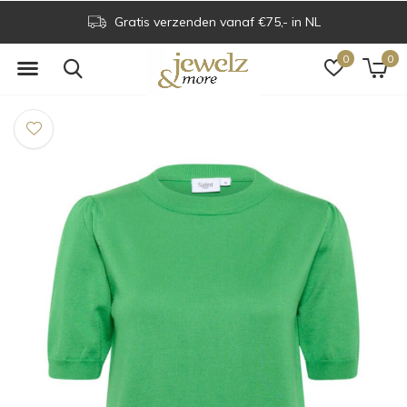
Gratis verzenden vanaf €75,- in NL
0
0