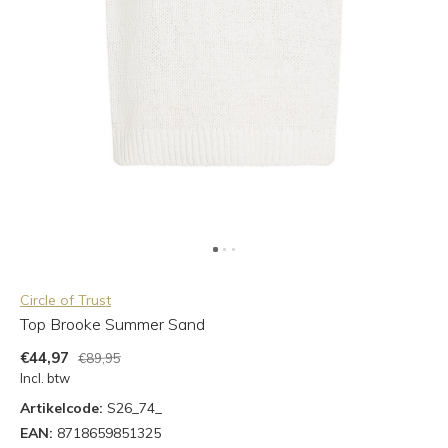
Circle of Trust
Top Brooke Summer Sand
€44,97
€89,95
Incl. btw
Artikelcode:
S26_74_
EAN:
8718659851325