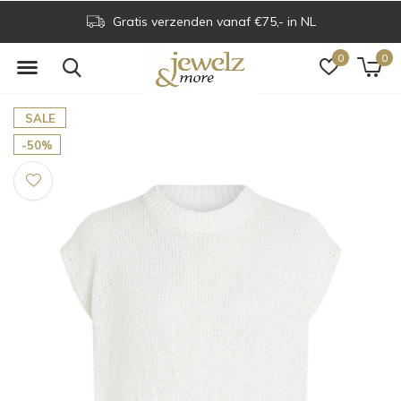
Gratis verzenden vanaf €75,- in NL
0
0
SALE
-50%