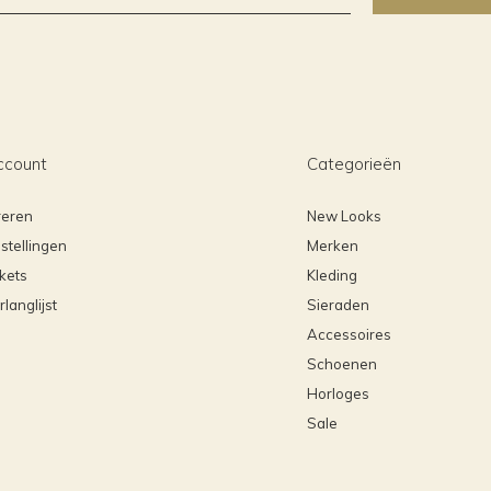
ccount
Categorieën
reren
New Looks
stellingen
Merken
ckets
Kleding
rlanglijst
Sieraden
Accessoires
Schoenen
Horloges
Sale