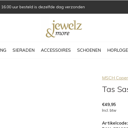
16.00 uur besteld is dezelfde dag verzonden
ING
SIERADEN
ACCESSOIRES
SCHOENEN
HORLOGE
MSCH Cope
Tas Sa
€49,95
Incl. btw
Artikelcode: