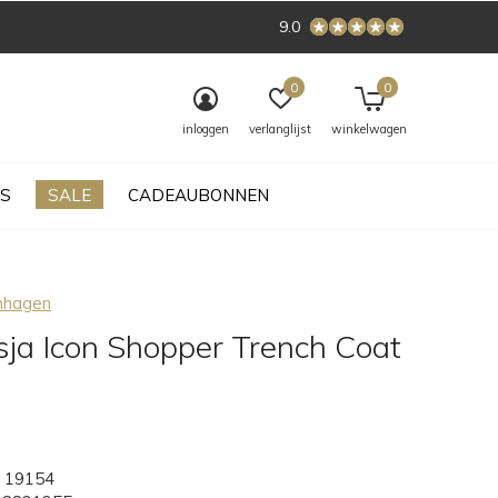
9.0
0
0
inloggen
verlanglijst
winkelwagen
S
SALE
CADEAUBONNEN
nhagen
sja Icon Shopper Trench Coat
19154