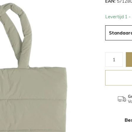
EAN:
571280
Levertijd 1 
Standaar
Gr
Va
Bes