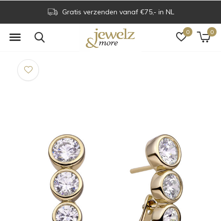
Gratis verzenden vanaf €75,- in NL
0
0