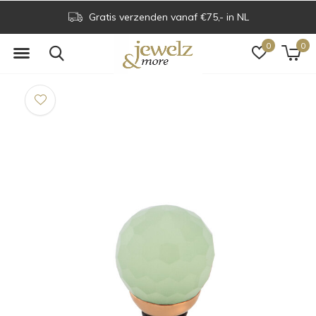
Gratis verzenden vanaf €75,- in NL
0
0