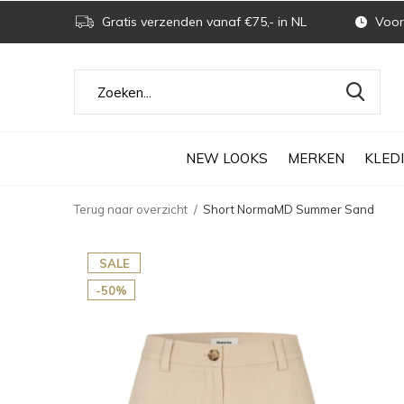
Gratis verzenden vanaf €75,- in NL
Voor 
NEW LOOKS
MERKEN
KLED
Terug naar overzicht
Short NormaMD Summer Sand
SALE
-50%