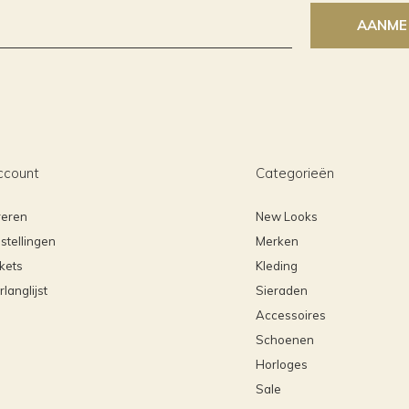
AANME
ccount
Categorieën
reren
New Looks
stellingen
Merken
ckets
Kleding
rlanglijst
Sieraden
Accessoires
Schoenen
Horloges
Sale