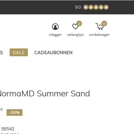
9.0
0
0
inloggen
verlanglijst
winkelwagen
S
SALE
CADEAUBONNEN
 NormaMD Summer Sand
95
-50%
58542