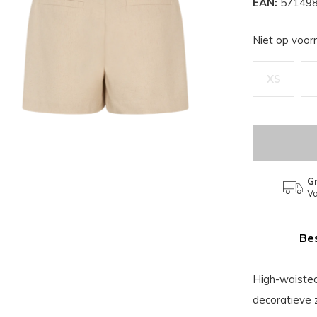
EAN:
571498
Niet op voor
XS
Gr
Va
Bes
High-waisted
decoratieve 