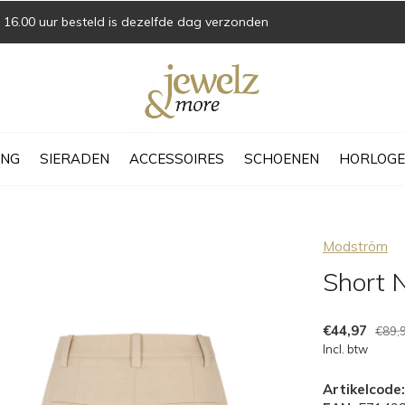
16.00 uur besteld is dezelfde dag verzonden
ING
SIERADEN
ACCESSOIRES
SCHOENEN
HORLOGE
Modström
Short
€44,97
€89,
Incl. btw
Artikelcode: