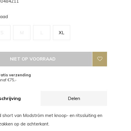
0484211
raad
S
M
L
XL
NIET OP VOORRAAD
atis verzending
naf €75,-
chrijving
Delen
 short van Modström met knoop- en ritssluiting en
zakken op de achterkant.