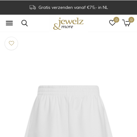
Gratis verzenden vanaf €75,- in NL
0
0