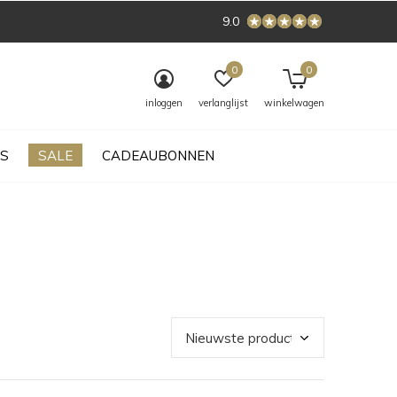
9.0
0
0
inloggen
verlanglijst
winkelwagen
S
SALE
CADEAUBONNEN