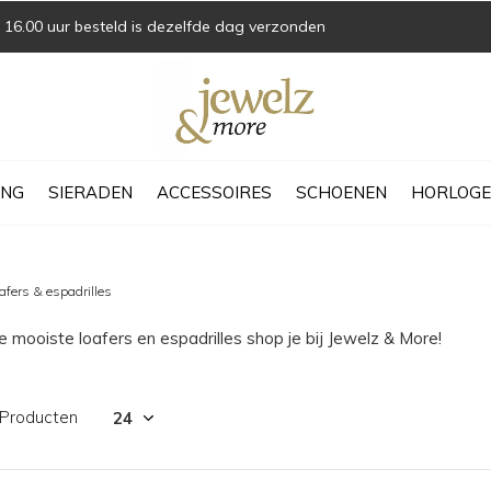
16.00 uur besteld is dezelfde dag verzonden
ING
SIERADEN
ACCESSOIRES
SCHOENEN
HORLOGE
afers & espadrilles
 mooiste loafers en espadrilles shop je bij Jewelz & More!
 Producten