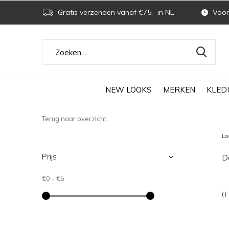
Gratis verzenden vanaf €75,- in NL
Voor 
NEW LOOKS
MERKEN
KLED
Terug naar overzicht
Lo
Prijs
De
€0
-
€5
0