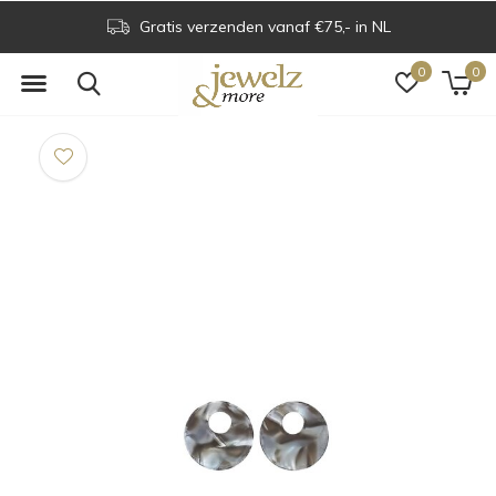
Gratis verzenden vanaf €75,- in NL
0
0