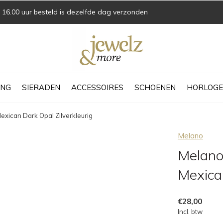
16.00 uur besteld is dezelfde dag verzonden
ING
SIERADEN
ACCESSOIRES
SCHOENEN
HORLOGE
exican Dark Opal Zilverkleurig
Melano
Melano
Mexican
€28,00
Incl. btw