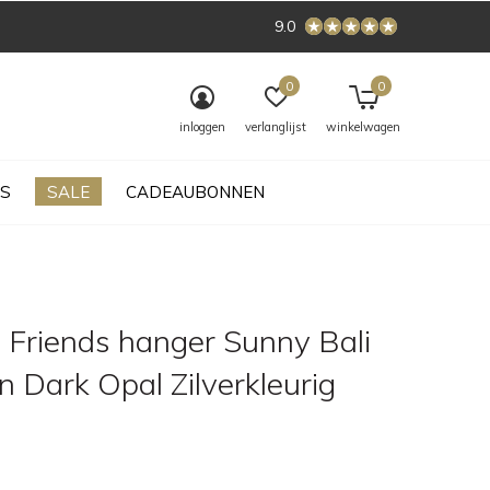
9.0
0
0
inloggen
verlanglijst
winkelwagen
S
SALE
CADEAUBONNEN
 Friends hanger Sunny Bali
 Dark Opal Zilverkleurig