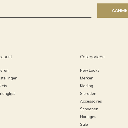
AANME
ccount
Categorieën
reren
New Looks
stellingen
Merken
ckets
Kleding
rlanglijst
Sieraden
Accessoires
Schoenen
Horloges
Sale