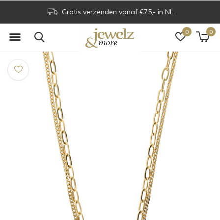
Gratis verzenden vanaf €75,- in NL
0
0