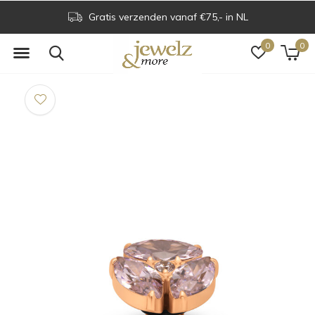
Gratis verzenden vanaf €75,- in NL
0
0