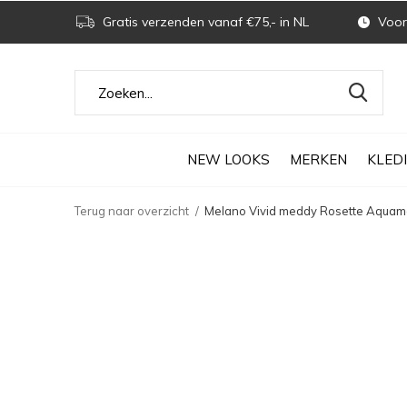
Gratis verzenden vanaf €75,- in NL
Voor 
NEW LOOKS
MERKEN
KLED
Terug naar overzicht
Melano Vivid meddy Rosette Aquamar