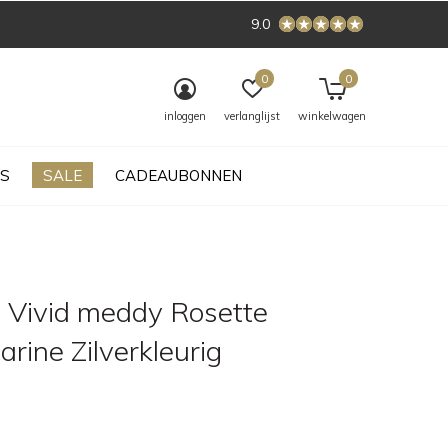
9.0
0
0
inloggen
verlanglijst
winkelwagen
S
SALE
CADEAUBONNEN
 Vivid meddy Rosette
rine Zilverkleurig