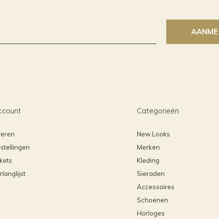
AANME
ccount
Categorieën
reren
New Looks
stellingen
Merken
ckets
Kleding
rlanglijst
Sieraden
Accessoires
Schoenen
Horloges