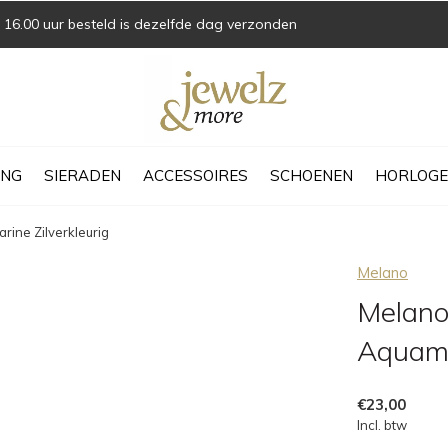
16.00 uur besteld is dezelfde dag verzonden
ING
SIERADEN
ACCESSOIRES
SCHOENEN
HORLOGE
ine Zilverkleurig
Melano
Melano
Aquama
€23,00
Incl. btw