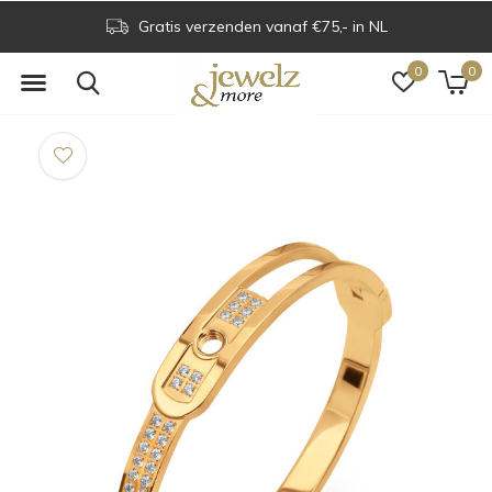
Gratis verzenden vanaf €75,- in NL
0
0