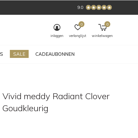
9.0
0
0
inloggen
verlanglijst
winkelwagen
S
SALE
CADEAUBONNEN
 Vivid meddy Radiant Clover
l Goudkleurig