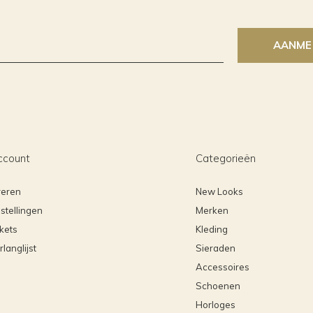
AANME
ccount
Categorieën
reren
New Looks
stellingen
Merken
ckets
Kleding
rlanglijst
Sieraden
Accessoires
Schoenen
Horloges