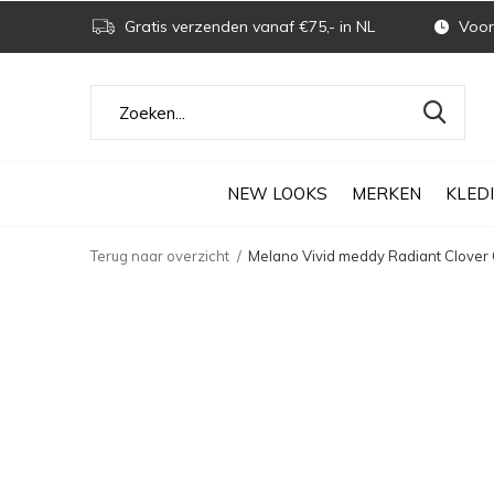
Gratis verzenden vanaf €75,- in NL
Voor 
NEW LOOKS
MERKEN
KLED
Terug naar overzicht
Melano Vivid meddy Radiant Clover 