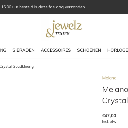
16.00 uur besteld is dezelfde dag verzonden
ING
SIERADEN
ACCESSOIRES
SCHOENEN
HORLOGE
Crystal Goudkleurig
Melano
Melano
Crysta
€47,00
Incl. btw