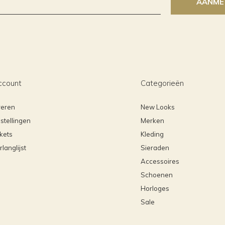
AANME
ccount
Categorieën
reren
New Looks
stellingen
Merken
ckets
Kleding
rlanglijst
Sieraden
Accessoires
Schoenen
Horloges
Sale