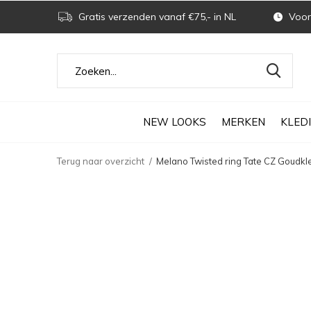
Gratis verzenden vanaf €75,- in NL
Voor 
NEW LOOKS
MERKEN
KLED
Terug naar overzicht
Melano Twisted ring Tate CZ Goudkl