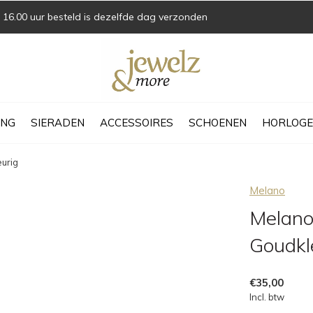
16.00 uur besteld is dezelfde dag verzonden
ING
SIERADEN
ACCESSOIRES
SCHOENEN
HORLOGE
eurig
Melano
Melano
Goudkl
€35,00
Incl. btw