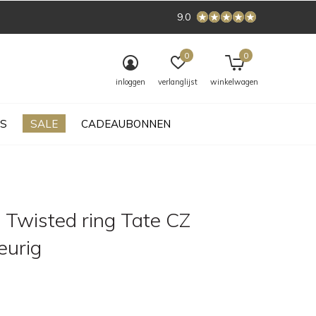
9.0
0
0
inloggen
verlanglijst
winkelwagen
S
SALE
CADEAUBONNEN
 Twisted ring Tate CZ
eurig