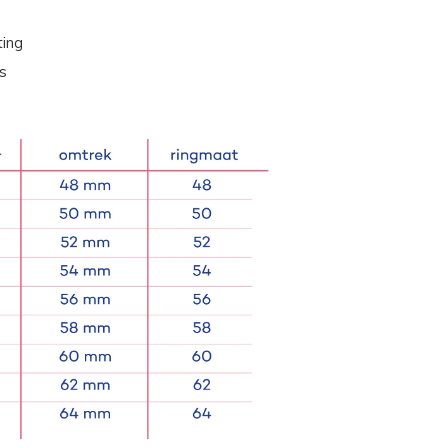
ting
s