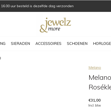
16.00 uur besteld is dezelfde dag verzonden
ING
SIERADEN
ACCESSOIRES
SCHOENEN
HORLOGE
g
Melano
Melano 
Rosékl
€31,00
Incl. btw