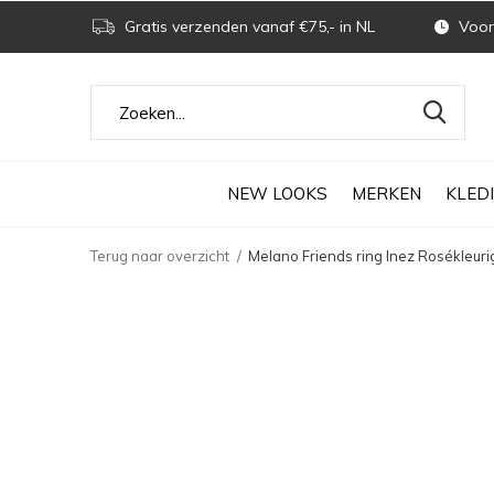
Gratis verzenden vanaf €75,- in NL
Voor 
NEW LOOKS
MERKEN
KLED
Terug naar overzicht
Melano Friends ring Inez Rosékleuri