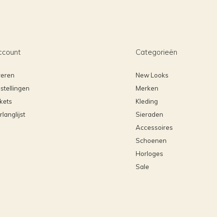
ccount
Categorieën
reren
New Looks
stellingen
Merken
ckets
Kleding
rlanglijst
Sieraden
Accessoires
Schoenen
Horloges
Sale