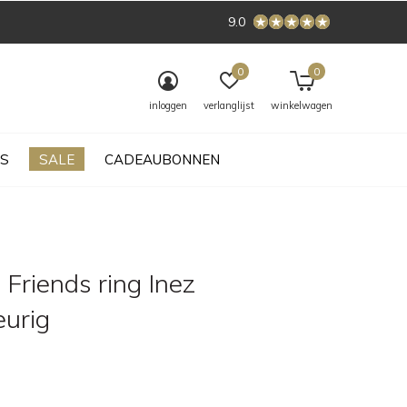
9.0
0
0
inloggen
verlanglijst
winkelwagen
S
SALE
CADEAUBONNEN
Friends ring Inez
eurig