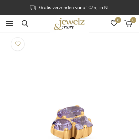
Gratis verzenden vanaf €75,- in NL
0
0