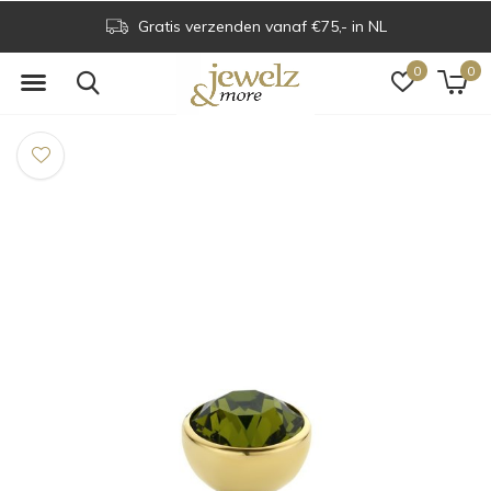
Gratis verzenden vanaf €75,- in NL
0
0