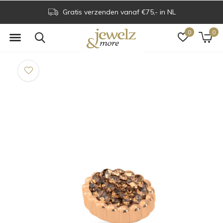
Gratis verzenden vanaf €75,- in NL
0
0