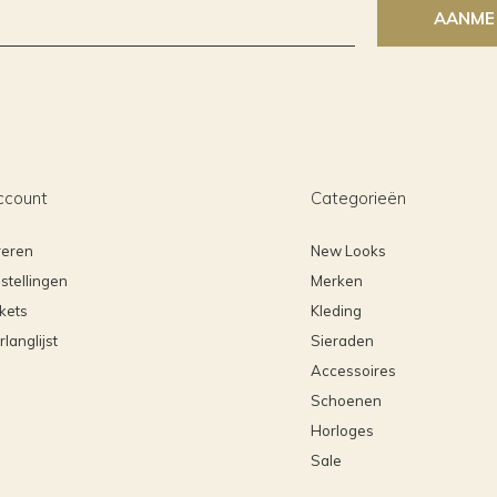
AANME
ccount
Categorieën
reren
New Looks
stellingen
Merken
ckets
Kleding
rlanglijst
Sieraden
Accessoires
Schoenen
Horloges
Sale