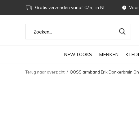
Gratis verzenden vanaf €75,- in NL
Voor 
NEW LOOKS
MERKEN
KLED
Terug naar overzicht
QOSS armband Erik Donkerbruin On