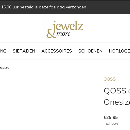
16.00 uur besteld is dezelfde dag verzonden
ING
SIERADEN
ACCESSOIRES
SCHOENEN
HORLOGE
esize
QOSS
QOSS a
Onesiz
€25,95
Incl. btw