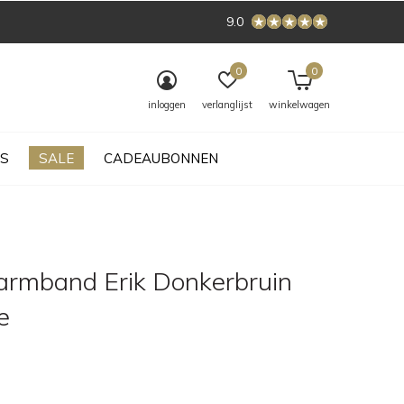
9.0
0
0
inloggen
verlanglijst
winkelwagen
S
SALE
CADEAUBONNEN
rmband Erik Donkerbruin
e