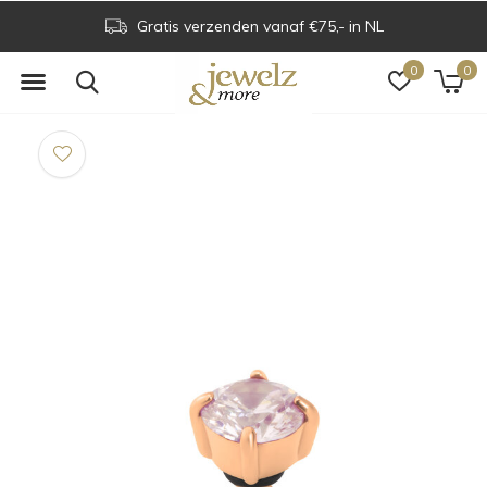
Gratis verzenden vanaf €75,- in NL
0
0