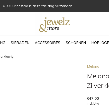
16.00 uur besteld is dezelfde dag verzonden
ING
SIERADEN
ACCESSOIRES
SCHOENEN
HORLOGE
erkleurig
Melano
Melano
Zilverk
€47,00
Incl. btw