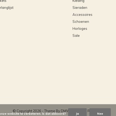
ckets
Kleding
rlanglijst
Sieraden
Accessoires
Schoenen
Horloges
Sale
© Copyright
2026
- Theme By
DMWS
x
Plus+
-
RSS-feed
onze website te verbeteren. Is dat akkoord?
Ja
Nee