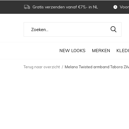
Gratis verzenden vanaf €75,- in NL
Voor 
NEW LOOKS
MERKEN
KLED
Terug naar overzicht
Melano Twisted armband Tabora Zilv