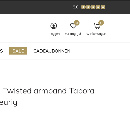
9.0
0
0
inloggen
verlanglijst
winkelwagen
S
SALE
CADEAUBONNEN
 Twisted armband Tabora
leurig