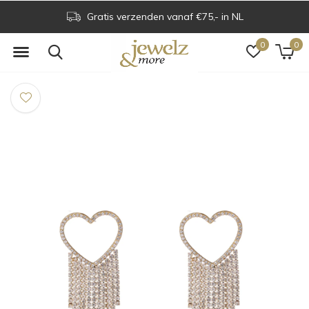
Gratis verzenden vanaf €75,- in NL
0
0