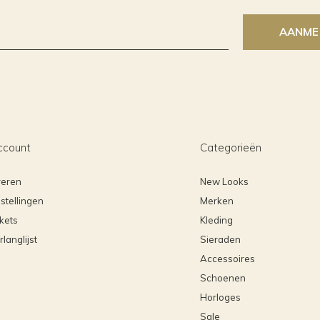
AANME
ccount
Categorieën
reren
New Looks
stellingen
Merken
ckets
Kleding
rlanglijst
Sieraden
Accessoires
Schoenen
Horloges
Sale