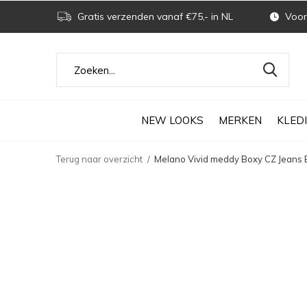
Gratis verzenden vanaf €75,- in NL
Voor 
NEW LOOKS
MERKEN
KLED
Terug naar overzicht
Melano Vivid meddy Boxy CZ Jeans Bl