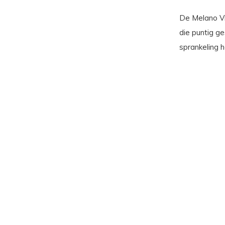
De Melano Vi
die puntig g
sprankeling h