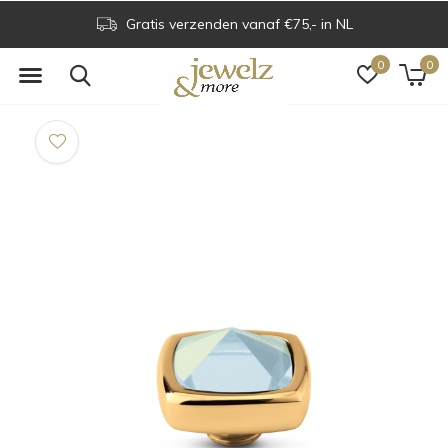
Gratis verzenden vanaf €75,- in NL
0
0