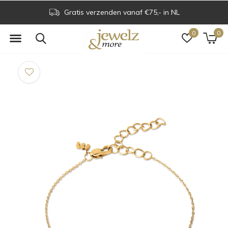
Gratis verzenden vanaf €75,- in NL
0
0