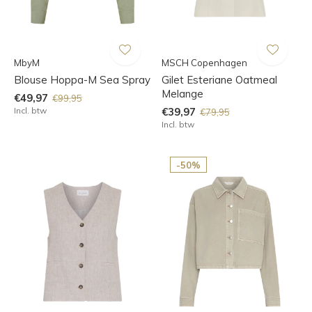
MbyM
MSCH Copenhagen
Blouse Hoppa-M Sea Spray
Gilet Esteriane Oatmeal
Melange
€49,97
€99,95
Incl. btw
€39,97
€79,95
Incl. btw
-50%