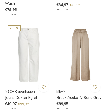
Wash
€34,97
€69,95
€79,95
Incl. btw
Incl. btw
-50%
MSCH Copenhagen
MbyM
Jeans Dexter Egret
Broek Asaka-M Sand Grey
€49,97
€89,95
€99,95
Incl. btw
Incl. btw