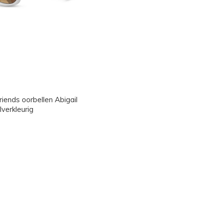
iends oorbellen Abigail
lverkleurig