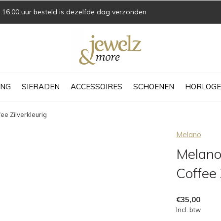
16.00 uur besteld is dezelfde dag verzonden
ING
SIERADEN
ACCESSOIRES
SCHOENEN
HORLOGE
ee Zilverkleurig
Melano
Melano
Coffee 
€35,00
Incl. btw