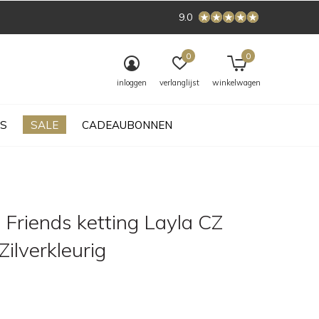
9.0
0
0
inloggen
verlanglijst
winkelwagen
S
SALE
CADEAUBONNEN
 Friends ketting Layla CZ
Zilverkleurig